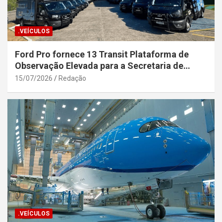
.VEÍCULOS
Ford Pro fornece 13 Transit Plataforma de
Observação Elevada para a Secretaria de
Segurança Pública da Bahia
15/07/2026
Redação
.VEÍCULOS