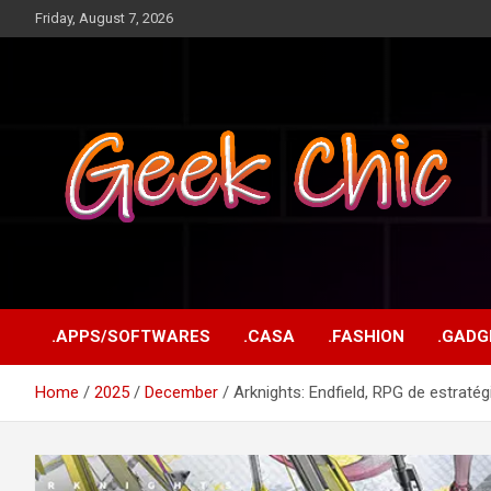
Skip
Friday, August 7, 2026
to
content
Tecnologia, games, gadgets, apps, novidades e design
Geek Chic
.APPS/SOFTWARES
.CASA
.FASHION
.GADG
Home
2025
December
Arknights: Endfield, RPG de estraté