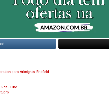
ook
ation para Arknights: Endfield
6 de Julho
utubro