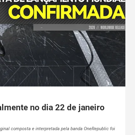
lmente no dia 22 de janeiro
iginal composta e interpretada pela banda OneRepublic foi