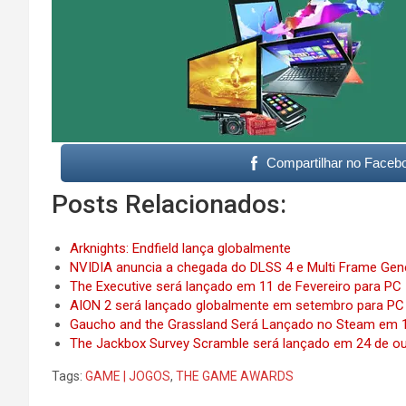
Compartilhar no Faceb
Posts Relacionados:
Arknights: Endfield lança globalmente
NVIDIA anuncia a chegada do DLSS 4 e Multi Frame Gener
The Executive será lançado em 11 de Fevereiro para PC
AION 2 será lançado globalmente em setembro para PC
Gaucho and the Grassland Será Lançado no Steam em 1
The Jackbox Survey Scramble será lançado em 24 de o
Tags:
GAME | JOGOS
,
THE GAME AWARDS