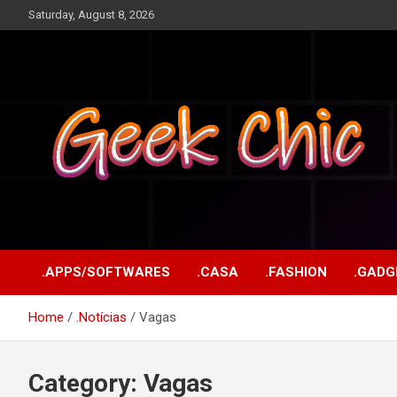
Skip
Saturday, August 8, 2026
to
content
Tecnologia, games, gadgets, apps, novidades e design
Geek Chic
.APPS/SOFTWARES
.CASA
.FASHION
.GADG
Home
.Notícias
Vagas
Category:
Vagas