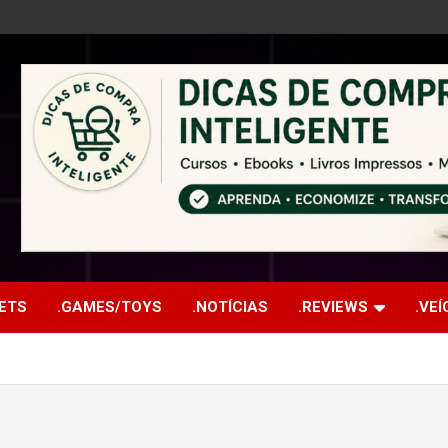
ETS
.GAMES/TOYS
.NOTÍCIAS
.REVIEWS
.VE