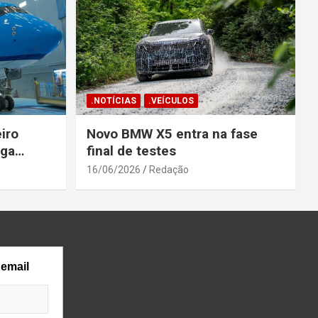
.NOTÍCIAS
.VEÍCULOS
iro
Novo BMW X5 entra na fase
ega
final de testes
gosto
16/06/2026
Redação
 email