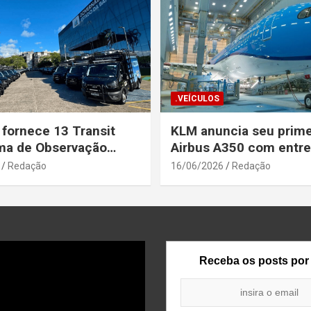
.VEÍCULOS
 fornece 13 Transit
KLM anuncia seu prime
ma de Observação
Airbus A350 com entr
para a Secretaria de
prevista até o fim de a
Redação
16/06/2026
Redação
a Pública da Bahia
Receba os posts por