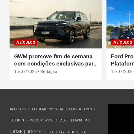
.VEÍCULOS
.VEÍCULOS
GWM promove fim de semana
Ford Pro
com condições exclusivas para
Platafor
o Wey 07
Elevada 
15/07/2026
Redação
15/07/2026
Seguranç
APLICATIVO
CÂMERA
CELULAR
COZINHA
EVENTO
FASHION
FONE DE OUVIDO | HEADSET | EARPHONE
GAME | JOGOS
HELLO KITTY
iPHONE
LG