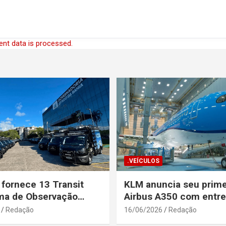
nt data is processed.
.VEÍCULOS
 fornece 13 Transit
KLM anuncia seu prime
ma de Observação
Airbus A350 com entr
para a Secretaria de
prevista até o fim de a
Redação
16/06/2026
Redação
a Pública da Bahia