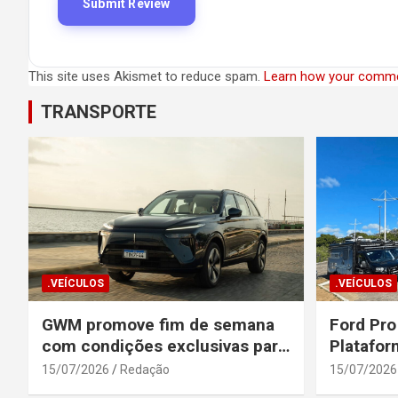
This site uses Akismet to reduce spam.
Learn how your comme
TRANSPORTE
.VEÍCULOS
.VEÍCULOS
GWM promove fim de semana
Ford Pro
com condições exclusivas para
Platafor
o Wey 07
Elevada 
15/07/2026
Redação
15/07/2026
Seguranç