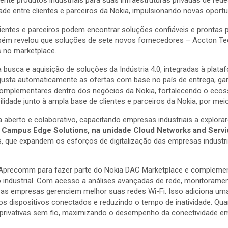
de entre clientes e parceiros da Nokia, impulsionando novas oportu
entes e parceiros podem encontrar soluções confiáveis e prontas par
também revelou que soluções de sete novos fornecedores – Accton T
s no marketplace.
s a busca e aquisição de soluções da Indústria 4.0, integradas à p
ace ajusta automaticamente as ofertas com base no país de entrega, g
 complementares dentro dos negócios da Nokia, fortalecendo o ecos
idade junto à ampla base de clientes e parceiros da Nokia, por mei
erto e colaborativo, capacitando empresas industriais a explorare
e Campus Edge Solutions, na unidade Cloud Networks and Servi
os, que expandem os esforços de digitalização das empresas industr
 Aprecomm para fazer parte do Nokia DAC Marketplace e complementa
ão industrial. Com acesso a análises avançadas de rede, monitorame
s empresas gerenciem melhor suas redes Wi-Fi. Isso adiciona uma
 dos dispositivos conectados e reduzindo o tempo de inatividade.
 privativas sem fio, maximizando o desempenho da conectividade em