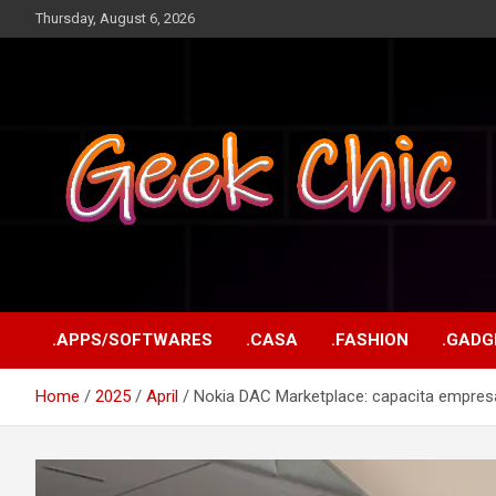
Skip
Thursday, August 6, 2026
to
content
Tecnologia, games, gadgets, apps, novidades e design
Geek Chic
.APPS/SOFTWARES
.CASA
.FASHION
.GADG
Home
2025
April
Nokia DAC Marketplace: capacita empresas