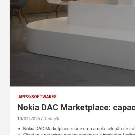
.APPS/SOFTWARES
Nokia DAC Marketplace: capaci
10/04/2025
Redação
Nokia DAC Marketplace reúne uma ampla seleção de soluçõ
Clientes e parceiros podem encontrar e implantar facilm