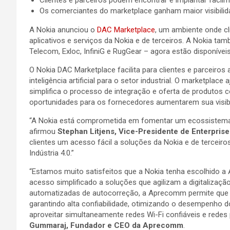
Os comerciantes do marketplace ganham maior visibilida
A Nokia anunciou o
DAC Marketplace
, um ambiente onde cli
aplicativos e serviços da Nokia e de terceiros. A Nokia 
Telecom, Exloc, InfiniG e RugGear – agora estão disponívei
O Nokia DAC Marketplace facilita para clientes e parceiro
inteligência artificial para o setor industrial. O marketpl
simplifica o processo de integração e oferta de produtos
oportunidades para os fornecedores aumentarem sua visibil
“A Nokia está comprometida em fomentar um ecossistema ab
afirmou
Stephan Litjens, Vice-Presidente de Enterpris
clientes um acesso fácil a soluções da Nokia e de terceir
Indústria 4.0.”
“Estamos muito satisfeitos que a Nokia tenha escolhido a
acesso simplificado a soluções que agilizam a digitalizaç
automatizadas de autocorreção, a Aprecomm permite que a
garantindo alta confiabilidade, otimizando o desempenho
aproveitar simultaneamente redes Wi-Fi confiáveis e redes
Gummaraj, Fundador e CEO da Aprecomm
.