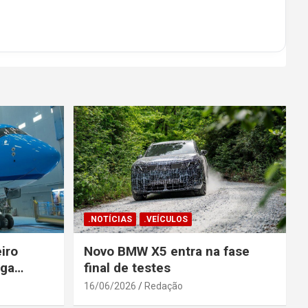
.NOTÍCIAS
.VEÍCULOS
iro
Novo BMW X5 entra na fase
ega
final de testes
gosto
16/06/2026
Redação