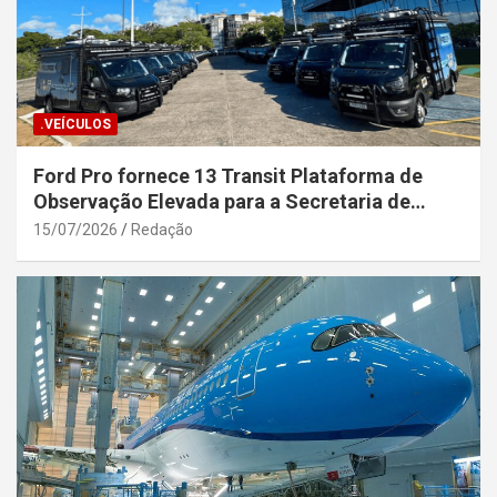
.VEÍCULOS
Ford Pro fornece 13 Transit Plataforma de
Observação Elevada para a Secretaria de
Segurança Pública da Bahia
15/07/2026
Redação