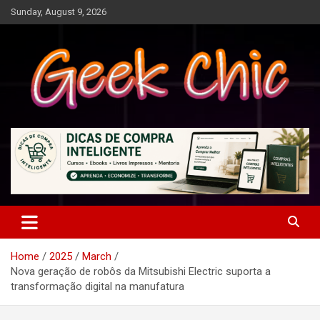
Skip
Sunday, August 9, 2026
to
content
Tecnologia, games, gadgets, apps, novidades e design
Geek Chic
Home
2025
March
Nova geração de robôs da Mitsubishi Electric suporta a
transformação digital na manufatura