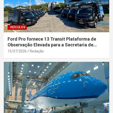
.VEÍCULOS
Ford Pro fornece 13 Transit Plataforma de
Observação Elevada para a Secretaria de
Segurança Pública da Bahia
15/07/2026
Redação