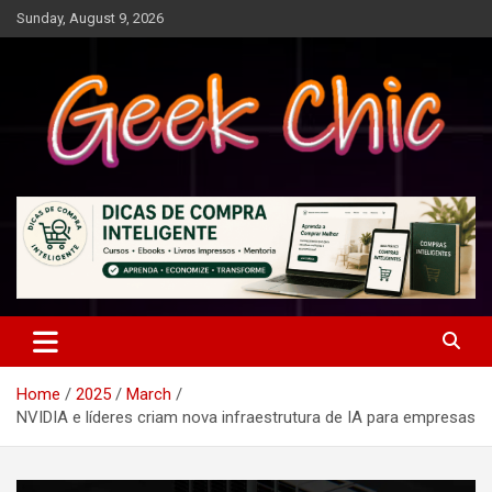
Skip
Sunday, August 9, 2026
to
content
Tecnologia, games, gadgets, apps, novidades e design
Geek Chic
Home
2025
March
NVIDIA e líderes criam nova infraestrutura de IA para empresas