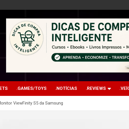
ETS
.GAMES/TOYS
.NOTÍCIAS
.REVIEWS
.VE
Monitor ViewFinity S5 da Samsung