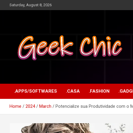
Skip
Saturday, August 8, 2026
to
content
Tecnologia, games, gadgets, apps, novidades e design
Geek Chic
.APPS/SOFTWARES
.CASA
.FASHION
.GADG
Home
2024
March
Potencialize sua Produtividade com o 