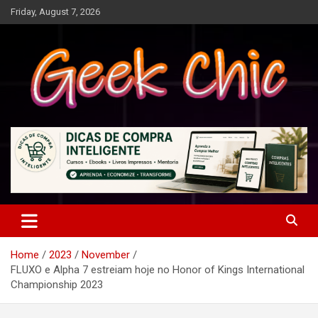
Skip
Friday, August 7, 2026
to
content
Tecnologia, games, gadgets, apps, novidades e design
Geek Chic
Home
2023
November
FLUXO e Alpha 7 estreiam hoje no Honor of Kings International
Championship 2023