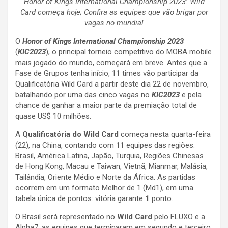
Honor of Kings International Championship 2023: Wild
Card começa hoje; Confira as equipes que vão brigar por
vagas no mundial
O
Honor of Kings International Championship 2023
(
KIC2023
), o principal torneio competitivo do MOBA mobile
mais jogado do mundo, começará em breve. Antes que a
Fase de Grupos tenha início, 11 times vão participar da
Qualificatória Wild Card a partir deste dia 22 de novembro,
batalhando por uma das cinco vagas no
KIC2023
e pela
chance de ganhar a maior parte da premiação total de
quase US$ 10 milhões.
A
Qualificatória do Wild Card
começa nesta quarta-feira
(22), na China, contando com 11 equipes das regiões:
Brasil, América Latina, Japão, Turquia, Regiões Chinesas
de Hong Kong, Macau e Taiwan, Vietnã, Mianmar, Malásia,
Tailândia, Oriente Médio e Norte da África. As partidas
ocorrem em um formato Melhor de 1 (Md1), em uma
tabela única de pontos: vitória garante
1
ponto.
O Brasil será representado no
Wild Card
pelo FLUXO e a
Alpha7, as equipes que terminaram em segundo e terceiro