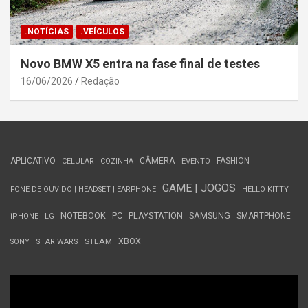
.NOTÍCIAS
.VEÍCULOS
Novo BMW X5 entra na fase final de testes
16/06/2026
Redação
APLICATIVO
CÂMERA
FASHION
CELULAR
COZINHA
EVENTO
GAME | JOGOS
FONE DE OUVIDO | HEADSET | EARPHONE
HELLO KITTY
NOTEBOOK
PC
PLAYSTATION
SAMSUNG
SMARTPHONE
iPHONE
LG
STEAM
XBOX
SONY
STAR WARS