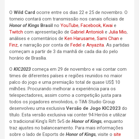
O
Wild Card
ocorre entre os dias 22 e 25 de novembro. O
torneio contará com transmissão nos canais oficiais de
Honor of Kings
Brasil
no
YouTube
,
Facebook
,
Kwai
e
Twitch
com apresentação de
Gabriel Antonioli
e
Julia Mio
,
análises e comentários de
Ken Harusame
,
Sami Chan
e
Finz
, e narração por conta de
Fedel
e
Anyazita
. As partidas
começam a partir de 3 da manhã de cada dia do pelo
horário de Brasília.
O
KIC2023
começa em 29 de novembro e vai contar com
times de diferentes países e regiões reunidos no maior
palco do jogo e uma premiação total de quase US$ 10
milhões. Procurando melhorar a experiência para os
telespectadores, assim como a competição justa para
todos os jogadores envolvidos, o TiMi Studio Group
desenvolveu uma exclusiva
Versão de Jogo KIC2023
do
título. Esta versão exclusiva vai conter 94 Heróis e utilizar
o tradicional King’s Rift 5v5 de
Honor of Kings
, enquanto
traz ajustes no balanceamento. Para mais informações
sobre o lado de Esports de
Honor of Kings
, visite o
site