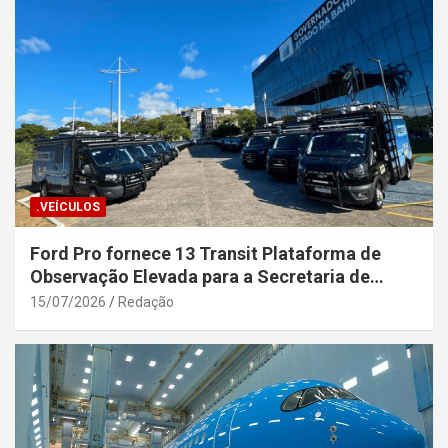
.VEÍCULOS
Ford Pro fornece 13 Transit Plataforma de
Observação Elevada para a Secretaria de
Segurança Pública da Bahia
15/07/2026
Redação