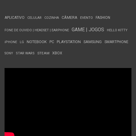
APLICATIVO
CÂMERA
FASHION
CELULAR
COZINHA
EVENTO
GAME | JOGOS
FONE DE OUVIDO | HEADSET | EARPHONE
HELLO KITTY
NOTEBOOK
PC
PLAYSTATION
SAMSUNG
SMARTPHONE
iPHONE
LG
STEAM
XBOX
SONY
STAR WARS