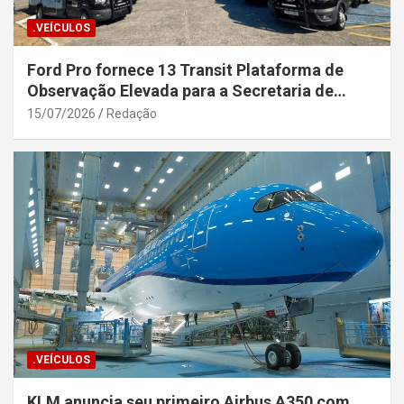
.VEÍCULOS
Ford Pro fornece 13 Transit Plataforma de
Observação Elevada para a Secretaria de
Segurança Pública da Bahia
15/07/2026
Redação
.VEÍCULOS
KLM anuncia seu primeiro Airbus A350 com