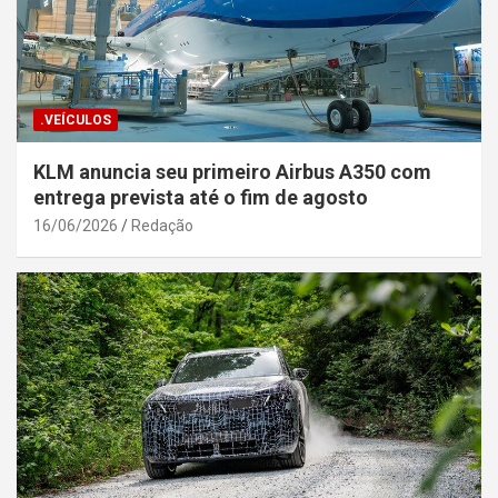
.VEÍCULOS
KLM anuncia seu primeiro Airbus A350 com
entrega prevista até o fim de agosto
16/06/2026
Redação