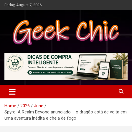
Skip
Friday, August 7, 2026
to
content
Tecnologia, games, gadgets, apps, novidades e design
Geek Chic
Home
2026
June
Spyro: A Realm Beyond anunciado – o dragão está de volta em
uma aventura inédita e cheia de fogo