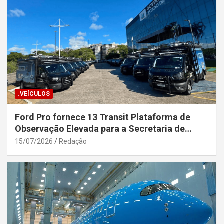
.VEÍCULOS
Ford Pro fornece 13 Transit Plataforma de
Observação Elevada para a Secretaria de
Segurança Pública da Bahia
15/07/2026
Redação