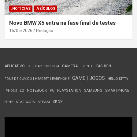
.NOTÍCIAS
.VEÍCULOS
Novo BMW X5 entra na fase final de testes
16/06/2026
Redação
APLICATIVO
CÂMERA
FASHION
CELULAR
COZINHA
EVENTO
GAME | JOGOS
FONE DE OUVIDO | HEADSET | EARPHONE
HELLO KITTY
NOTEBOOK
PC
PLAYSTATION
SAMSUNG
SMARTPHONE
iPHONE
LG
STEAM
XBOX
SONY
STAR WARS