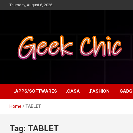
Skip
Thursday, August 6, 2026
to
content
Tecnologia, games, gadgets, apps, novidades e design
Geek Chic
.APPS/SOFTWARES
.CASA
.FASHION
.GADG
Home
TABLET
Tag:
TABLET