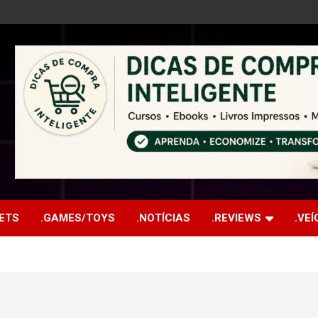
ETS
.GAMES/TOYS
.NOTÍCIAS
.REVIEWS
.VE