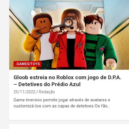
.GAMES/TOYS
Gloob estreia no Roblox com jogo de D.P.A.
– Detetives do Prédio Azul
25/11/2022
Redação
Game imersivo permite jogar através de avatares e
customizá-los com as capas de detetives Os fãs…