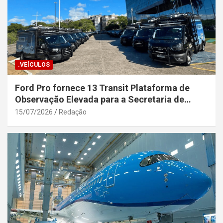
.VEÍCULOS
Ford Pro fornece 13 Transit Plataforma de
Observação Elevada para a Secretaria de
Segurança Pública da Bahia
15/07/2026
Redação