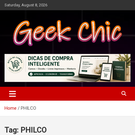
Skip
Saturday, August 8, 2026
to
content
Tecnologia, games, gadgets, apps, novidades e design
Geek Chic
Home
PHILCO
Tag:
PHILCO