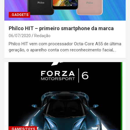
.GADGETS
Philco HIT – primeiro smartphone da marca
06/07/2020
Redação
Philco HIT vem com processador Octa-Core A55 de última
geração, o aparelho conta com reconhecimento facial,…
.GAMES/TOYS