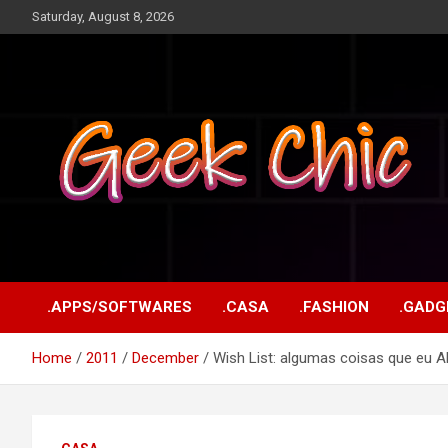
Skip
Saturday, August 8, 2026
to
content
Tecnologia, games, gadgets, apps, novidades e design
Geek Chic
.APPS/SOFTWARES
.CASA
.FASHION
.GADG
Home
2011
December
Wish List: algumas coisas que eu 