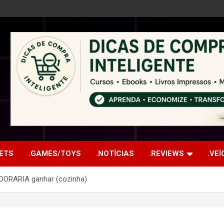
ETS
.GAMES/TOYS
.NOTÍCIAS
.REVIEWS
.VE
ADORARIA ganhar (cozinha)