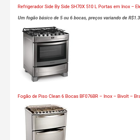
Refrigerador Side By Side SH70X 510 L Portas em Inox – El
Um fogão básico de 5 ou 6 bocas, preços variando de R$1.3
Fogão de Piso Clean 6 Bocas BF076BR – Inox – Bivolt – B