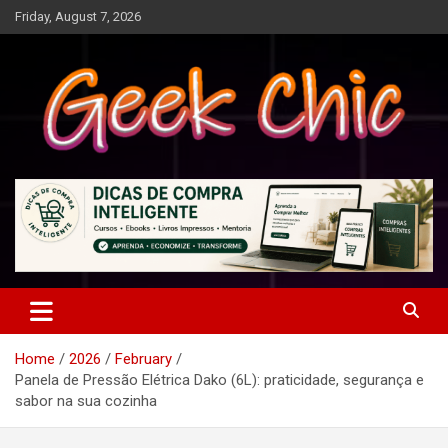
Skip
Friday, August 7, 2026
to
content
Tecnologia, games, gadgets, apps, novidades e design
Geek Chic
Home
2026
February
Panela de Pressão Elétrica Dako (6L): praticidade, segurança e
sabor na sua cozinha