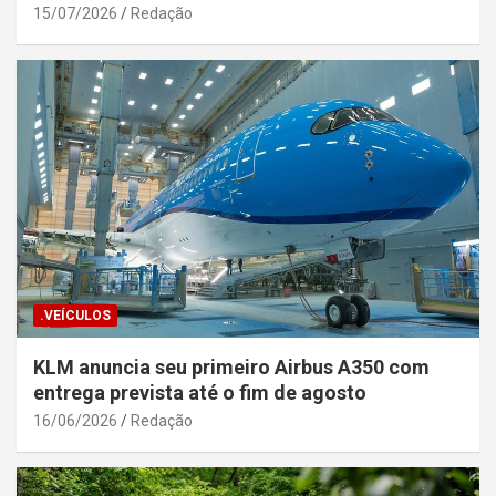
Segurança Pública da Bahia
15/07/2026
Redação
.VEÍCULOS
KLM anuncia seu primeiro Airbus A350 com
entrega prevista até o fim de agosto
16/06/2026
Redação