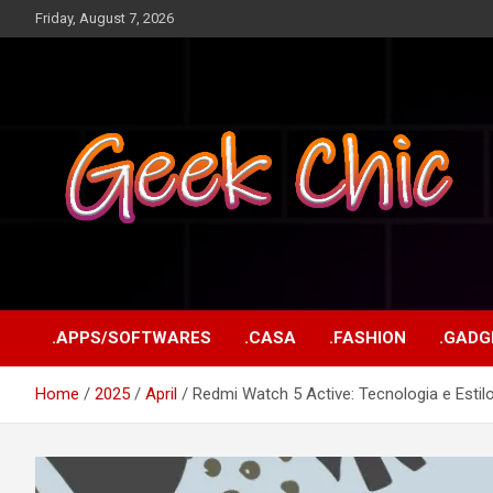
Skip
Friday, August 7, 2026
to
content
Tecnologia, games, gadgets, apps, novidades e design
Geek Chic
.APPS/SOFTWARES
.CASA
.FASHION
.GADG
Home
2025
April
Redmi Watch 5 Active: Tecnologia e Estil