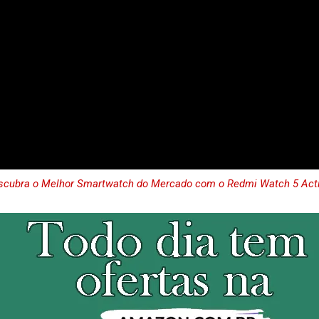
scubra o Melhor Smartwatch do Mercado com o Redmi Watch 5 Acti