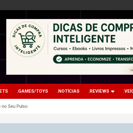
ETS
.GAMES/TOYS
.NOTÍCIAS
.REVIEWS
.VE
o no Seu Pulso