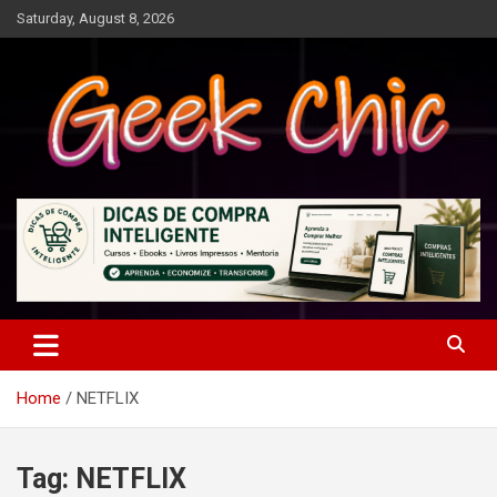
Skip
Saturday, August 8, 2026
to
content
Tecnologia, games, gadgets, apps, novidades e design
Geek Chic
Home
NETFLIX
Tag:
NETFLIX