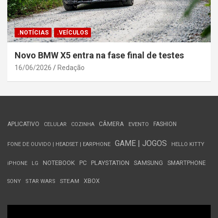
.NOTÍCIAS
.VEÍCULOS
Novo BMW X5 entra na fase final de testes
16/06/2026
Redação
APLICATIVO
CÂMERA
FASHION
CELULAR
COZINHA
EVENTO
GAME | JOGOS
FONE DE OUVIDO | HEADSET | EARPHONE
HELLO KITTY
NOTEBOOK
PC
PLAYSTATION
SAMSUNG
SMARTPHONE
iPHONE
LG
STEAM
XBOX
SONY
STAR WARS