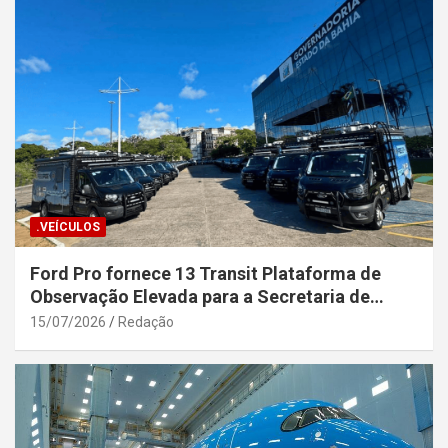
.VEÍCULOS
Ford Pro fornece 13 Transit Plataforma de
Observação Elevada para a Secretaria de
Segurança Pública da Bahia
15/07/2026
Redação