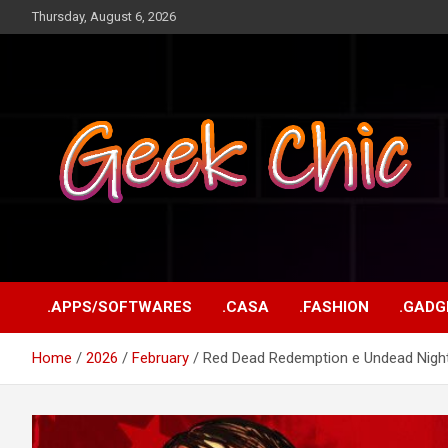
Skip
Thursday, August 6, 2026
to
content
Tecnologia, games, gadgets, apps, novidades e design
Geek Chic
.APPS/SOFTWARES
.CASA
.FASHION
.GADG
Home
2026
February
Red Dead Redemption e Undead Nightma