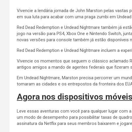
Vivencie a lendária jornada de John Marston pelas vastas
em sua luta para acabar com uma praga zumbi em Undead Nig
Red Dead Redemption e Undead Nightmare também já estão di
jogo na versão para PS4, Xbox One e Nintendo Switch, junt
novas versões para console também já estão disponíveis na
Red Dead Redemption e Undead Nightmare incluem a experi
Vivencie os momentos que seguem o clássico aclamado Red
antigos amigos a mando de agentes federais que fizeram s
Em Undead Nightmare, Marston precisa percorrer um mundo
tomaram as cidades e os entrepostos da fronteira dos EU
Agora nos dispositivos móvei
Leve essas aventuras com você para qualquer lugar com a
um modo de desempenho para possibilitar taxas de quadro
assinatura da Netflix para seus membros baixarem e jogarem