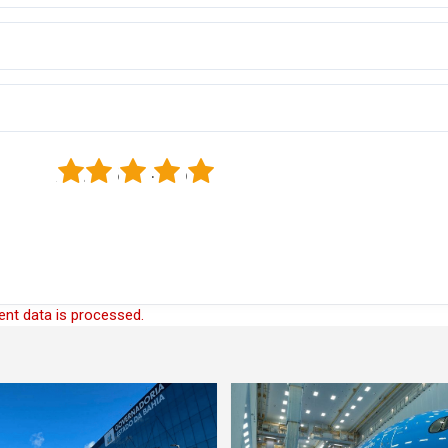
1
2
3
4
5
nt data is processed.