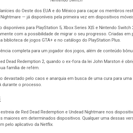
 planícies do Oeste dos EUA e do México para caçar os membros re
htmare — já disponíveis pela primeira vez em dispositivos móveis 
sponíveis para PlayStation 5, Xbox Series X|S e Nintendo Switch 2
amente com a possibilidade de migrar o seu progresso. Criadas em 
 biblioteca de jogos GTA+ e no catálogo do PlayStation Plus.
ência completa para um jogador dos jogos, além de conteúdo bônu
 Dead Redemption 2, quando o ex-fora da lei John Marston é obri
ua família de refém.
 devastado pelo caos e anarquia em busca de uma cura para uma p
A durante o processo.
s
 estreia de Red Dead Redemption e Undead Nightmare nos dispositiv
s maiores em determinados dispositivos. Qualquer uma dessas versõ
 pelo aplicativo da Netflix.