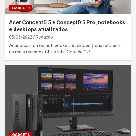
.GADGETS
Acer ConceptD 5 e ConceptD 5 Pro, notebooks
e desktops atualizados
05/06/2022
Redação
Acer atualizou os notebooks e desktops ConceptD com
as mais recentes CPUs Intel Core de 12ª…
.GADGETS