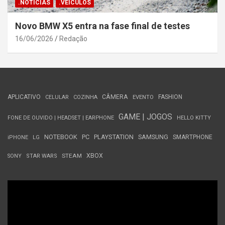
.NOTÍCIAS
.VEÍCULOS
Novo BMW X5 entra na fase final de testes
16/06/2026
Redação
APLICATIVO
CÂMERA
FASHION
CELULAR
COZINHA
EVENTO
GAME | JOGOS
FONE DE OUVIDO | HEADSET | EARPHONE
HELLO KITTY
NOTEBOOK
PC
PLAYSTATION
SAMSUNG
SMARTPHONE
iPHONE
LG
STEAM
XBOX
SONY
STAR WARS