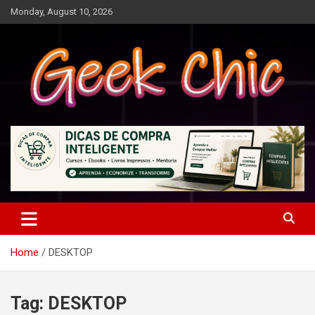
Skip
Monday, August 10, 2026
to
content
Tecnologia, games, gadgets, apps, novidades e design
Geek Chic
Home
DESKTOP
Tag:
DESKTOP