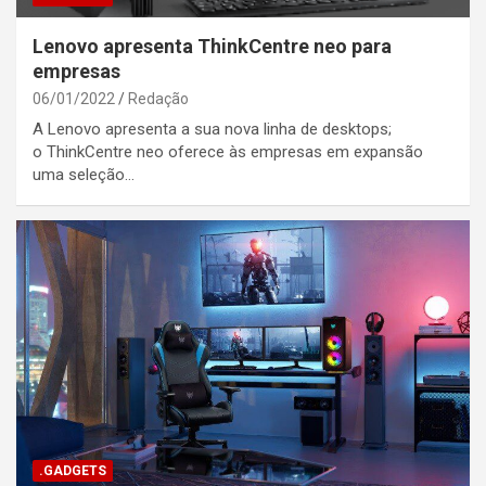
Lenovo apresenta ThinkCentre neo para
empresas
06/01/2022
Redação
A Lenovo apresenta a sua nova linha de desktops;
o ThinkCentre neo oferece às empresas em expansão
uma seleção…
.GADGETS