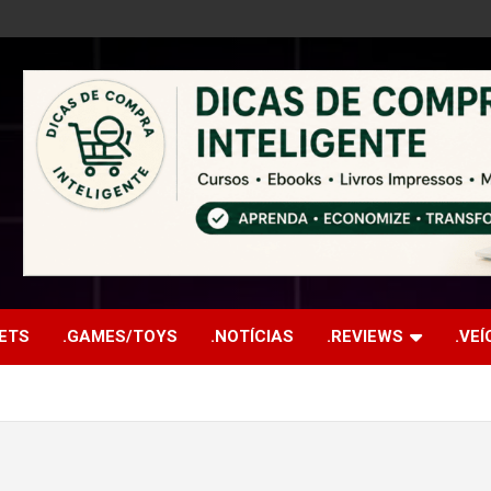
ETS
.GAMES/TOYS
.NOTÍCIAS
.REVIEWS
.VE