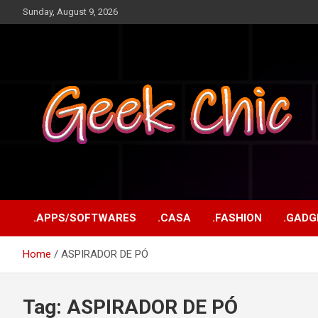
Skip
Sunday, August 9, 2026
to
content
Tecnologia, games, gadgets, apps, novidades e design
Geek Chic
.APPS/SOFTWARES
.CASA
.FASHION
.GADG
Home
ASPIRADOR DE PÓ
Tag:
ASPIRADOR DE PÓ