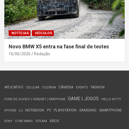
.NOTÍCIAS
.VEÍCULOS
Novo BMW X5 entra na fase final de testes
16/06/2026
Redação
APLICATIVO
CÂMERA
FASHION
CELULAR
COZINHA
EVENTO
GAME | JOGOS
FONE DE OUVIDO | HEADSET | EARPHONE
HELLO KITTY
NOTEBOOK
PC
PLAYSTATION
SAMSUNG
SMARTPHONE
iPHONE
LG
STEAM
XBOX
SONY
STAR WARS