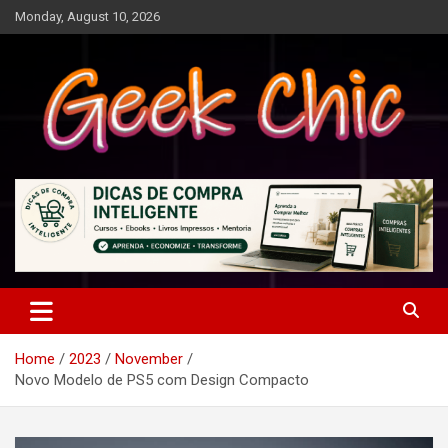
Skip
Monday, August 10, 2026
to
content
Tecnologia, games, gadgets, apps, novidades e design
Geek Chic
Home
2023
November
Novo Modelo de PS5 com Design Compacto