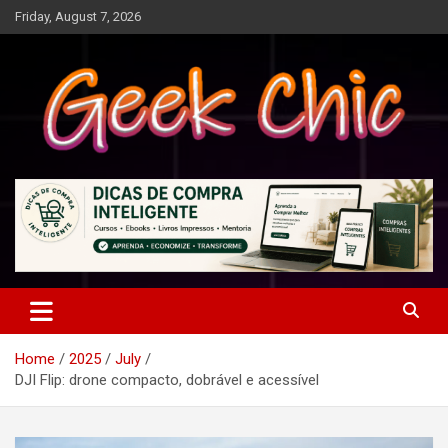
Skip
Friday, August 7, 2026
to
content
Tecnologia, games, gadgets, apps, novidades e design
Geek Chic
Home
2025
July
DJI Flip: drone compacto, dobrável e acessível