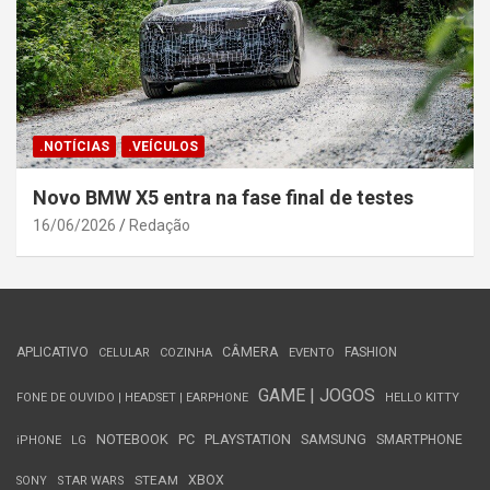
.NOTÍCIAS
.VEÍCULOS
Novo BMW X5 entra na fase final de testes
16/06/2026
Redação
APLICATIVO
CÂMERA
FASHION
CELULAR
COZINHA
EVENTO
GAME | JOGOS
FONE DE OUVIDO | HEADSET | EARPHONE
HELLO KITTY
NOTEBOOK
PC
PLAYSTATION
SAMSUNG
SMARTPHONE
iPHONE
LG
STEAM
XBOX
SONY
STAR WARS