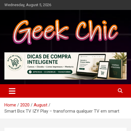
Skip
Wednesday, August 5, 2026
to
content
Tecnologia, games, gadgets, apps, novidades e design
Geek Chic
Home
2020
August
Smart Box TV IZY Play – transforma qualquer TV em smart