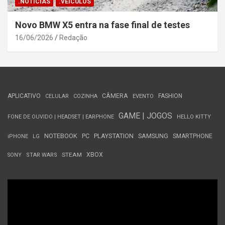
.NOTÍCIAS
.VEÍCULOS
Novo BMW X5 entra na fase final de testes
16/06/2026
Redação
APLICATIVO
CÂMERA
FASHION
CELULAR
COZINHA
EVENTO
GAME | JOGOS
FONE DE OUVIDO | HEADSET | EARPHONE
HELLO KITTY
NOTEBOOK
PC
PLAYSTATION
SAMSUNG
SMARTPHONE
iPHONE
LG
STEAM
XBOX
SONY
STAR WARS