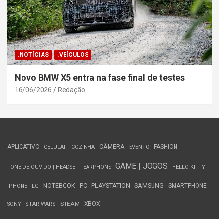
.NOTÍCIAS
.VEÍCULOS
Novo BMW X5 entra na fase final de testes
16/06/2026
Redação
APLICATIVO
CÂMERA
FASHION
CELULAR
COZINHA
EVENTO
GAME | JOGOS
FONE DE OUVIDO | HEADSET | EARPHONE
HELLO KITTY
NOTEBOOK
PC
PLAYSTATION
SAMSUNG
SMARTPHONE
iPHONE
LG
STEAM
XBOX
SONY
STAR WARS