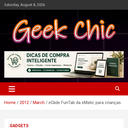
Skip
Saturday, August 8, 2026
to
content
Tecnologia, games, gadgets, apps, novidades e design
Geek Chic
Home
2012
March
eGlide FunTab da eMatic para crianças
.GADGETS