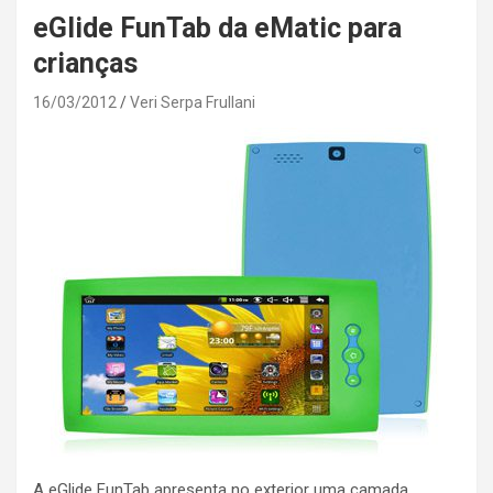
eGlide FunTab da eMatic para
crianças
16/03/2012
Veri Serpa Frullani
A eGlide FunTab apresenta no exterior uma camada