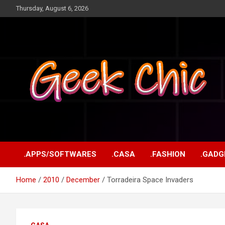
Skip
Thursday, August 6, 2026
to
content
Tecnologia, games, gadgets, apps, novidades e design
Geek Chic
.APPS/SOFTWARES
.CASA
.FASHION
.GADG
Home
2010
December
Torradeira Space Invaders