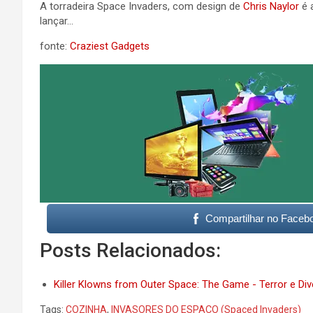
A torradeira Space Invaders, com design de
Chris Naylor
é 
lançar…
fonte:
Craziest Gadgets
Compartilhar no Faceb
Posts Relacionados:
Killer Klowns from Outer Space: The Game - Terror e Di
Tags:
COZINHA
,
INVASORES DO ESPAÇO (Spaced Invaders)