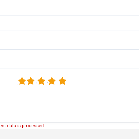
1
2
3
4
5
nt data is processed.