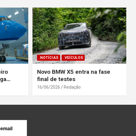
.NOTÍCIAS
.VEÍCULOS
iro
Novo BMW X5 entra na fase
ega
final de testes
gosto
16/06/2026
Redação
 email