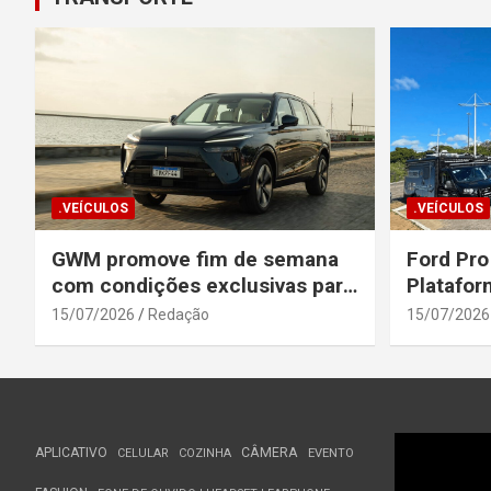
.VEÍCULOS
.VEÍCULOS
GWM promove fim de semana
Ford Pro
com condições exclusivas para
Platafor
o Wey 07
Elevada 
15/07/2026
Redação
15/07/2026
Seguranç
APLICATIVO
CÂMERA
CELULAR
COZINHA
EVENTO