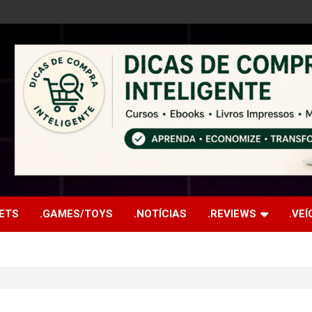
ETS
.GAMES/TOYS
.NOTÍCIAS
.REVIEWS
.VE