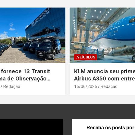
.VEÍCULOS
 fornece 13 Transit
KLM anuncia seu prime
ma de Observação
Airbus A350 com entr
para a Secretaria de
prevista até o fim de a
Redação
16/06/2026
Redação
a Pública da Bahia
Receba os posts por