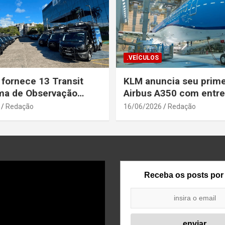
.VEÍCULOS
 fornece 13 Transit
KLM anuncia seu prime
ma de Observação
Airbus A350 com entr
para a Secretaria de
prevista até o fim de a
Redação
16/06/2026
Redação
a Pública da Bahia
Receba os posts por