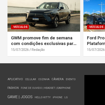
.VEÍCULOS
.VEÍCULOS
GWM promove fim de semana
Ford Pro
com condições exclusivas para
Platafor
o Wey 07
Elevada 
15/07/2026
Redação
15/07/2026
Seguranç
APLICATIVO
CÂMERA
CELULAR
COZINHA
EVENTO
FASHION
FONE DE OUVIDO | HEADSET | EARPHONE
GAME | JOGOS
HELLO KITTY
iPHONE
LG