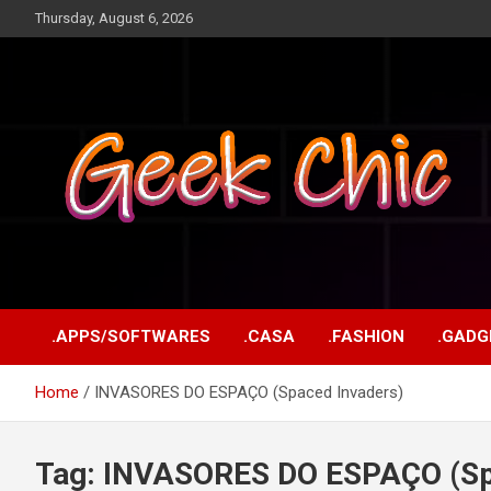
Skip
Thursday, August 6, 2026
to
content
Tecnologia, games, gadgets, apps, novidades e design
Geek Chic
.APPS/SOFTWARES
.CASA
.FASHION
.GADG
Home
INVASORES DO ESPAÇO (Spaced Invaders)
Tag:
INVASORES DO ESPAÇO (Sp