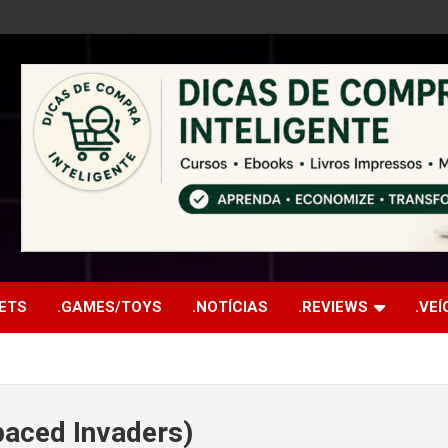
ETS
.GAMES/TOYS
.NOTÍCIAS
.REVIEWS
.VE
aced Invaders)