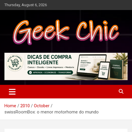
Skip
Thursday, August 6, 2026
to
content
Tecnologia, games, gadgets, apps, novidades e design
Geek Chic
Home
2010
October
swissRoomBox: o menor motorhome do mundo