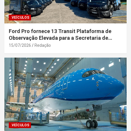
.VEÍCULOS
Ford Pro fornece 13 Transit Plataforma de
Observação Elevada para a Secretaria de
Segurança Pública da Bahia
15/07/2026
Redação
.VEÍCULOS