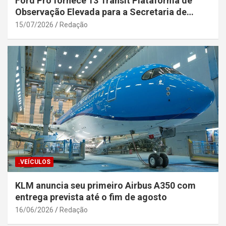
Ford Pro fornece 13 Transit Plataforma de
Observação Elevada para a Secretaria de
Segurança Pública da Bahia
15/07/2026
Redação
.VEÍCULOS
KLM anuncia seu primeiro Airbus A350 com
entrega prevista até o fim de agosto
16/06/2026
Redação