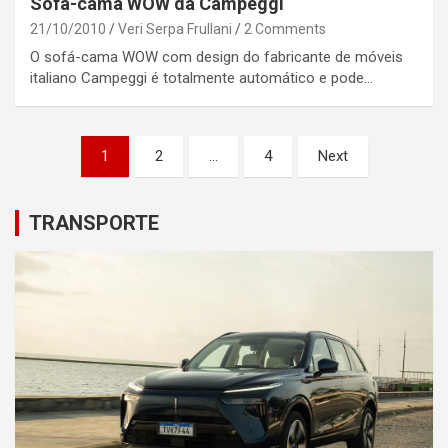
Sofá-cama WOW da Campeggi
21/10/2010
Veri Serpa Frullani
2 Comments
O sofá-cama WOW com design do fabricante de móveis
italiano Campeggi é totalmente automático e pode…
Posts
1
2
…
4
Next
pagination
TRANSPORTE