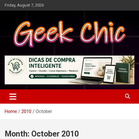
Skip
Friday, August 7, 2026
to
content
Tecnologia, games, gadgets, apps, novidades e design
Geek Chic
Home
2010
October
Month:
October 2010