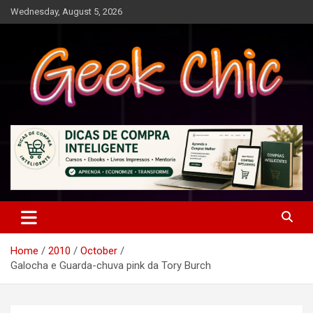
Skip
Wednesday, August 5, 2026
to
content
Tecnologia, games, gadgets, apps, novidades e design
Geek Chic
Home
2010
October
Galocha e Guarda-chuva pink da Tory Burch