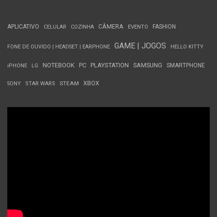
APLICATIVO
CÂMERA
FASHION
CELULAR
COZINHA
EVENTO
GAME | JOGOS
FONE DE OUVIDO | HEADSET | EARPHONE
HELLO KITTY
NOTEBOOK
PC
PLAYSTATION
SAMSUNG
SMARTPHONE
iPHONE
LG
STEAM
XBOX
SONY
STAR WARS