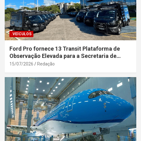
.VEÍCULOS
Ford Pro fornece 13 Transit Plataforma de
Observação Elevada para a Secretaria de
Segurança Pública da Bahia
15/07/2026
Redação