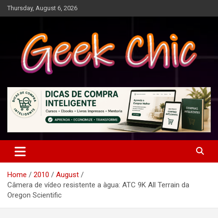
Skip
Thursday, August 6, 2026
to
content
Tecnologia, games, gadgets, apps, novidades e design
Geek Chic
Home
2010
August
Câmera de vídeo resistente a àgua: ATC 9K All Terrain da
Oregon Scientific