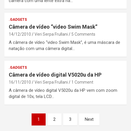
câmera com uma lente extra na…
.GADGETS
Câmera de vídeo “video Swim Mask”
14/12/2010
Veri Serpa Frullani
5 Comments
A câmera de vídeo “video Swim Mask”, é uma máscara de
natação com uma câmera digital…
.GADGETS
Câmera de vídeo digital V5020u da HP
16/11/2010
Veri Serpa Frullani
1 Comment
A câmera de vídeo digital V5020u da HP vem com zoom
digital de 10x, tela LCD…
Posts
1
2
3
Next
pagination