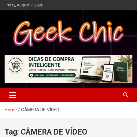
Skip
Friday, August 7, 2026
to
content
Tecnologia, games, gadgets, apps, novidades e design
Geek Chic
Home
CÂMERA DE VÍDEO
Tag:
CÂMERA DE VÍDEO