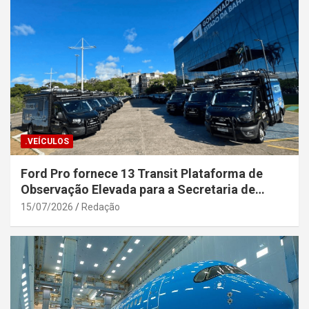
.VEÍCULOS
Ford Pro fornece 13 Transit Plataforma de
Observação Elevada para a Secretaria de
Segurança Pública da Bahia
15/07/2026
Redação