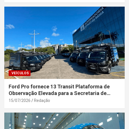
.VEÍCULOS
Ford Pro fornece 13 Transit Plataforma de
Observação Elevada para a Secretaria de
Segurança Pública da Bahia
15/07/2026
Redação