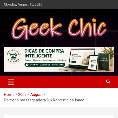
Skip
Monday, August 10, 2026
to
content
Tecnologia, games, gadgets, apps, novidades e design
Geek Chic
Home
2009
August
Poltrona massageadora D.6 Robostic da Inada