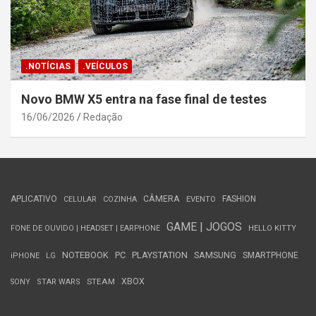
.NOTÍCIAS
.VEÍCULOS
Novo BMW X5 entra na fase final de testes
16/06/2026
Redação
APLICATIVO
CÂMERA
FASHION
CELULAR
COZINHA
EVENTO
GAME | JOGOS
FONE DE OUVIDO | HEADSET | EARPHONE
HELLO KITTY
NOTEBOOK
PC
PLAYSTATION
SAMSUNG
SMARTPHONE
iPHONE
LG
STEAM
XBOX
SONY
STAR WARS