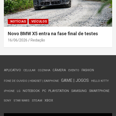
.NOTÍCIAS
.VEÍCULOS
Novo BMW X5 entra na fase final de testes
16/06/2026
Redação
APLICATIVO
CÂMERA
FASHION
CELULAR
COZINHA
EVENTO
GAME | JOGOS
FONE DE OUVIDO | HEADSET | EARPHONE
HELLO KITTY
NOTEBOOK
PC
PLAYSTATION
SAMSUNG
SMARTPHONE
iPHONE
LG
STEAM
XBOX
SONY
STAR WARS