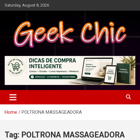
Skip
Saturday, August 8, 2026
to
content
Tecnologia, games, gadgets, apps, novidades e design
Geek Chic
Home
POLTRONA MASSAGEADORA
Tag:
POLTRONA MASSAGEADORA