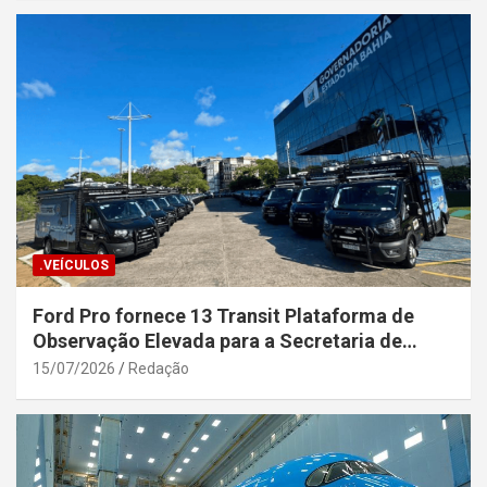
.VEÍCULOS
Ford Pro fornece 13 Transit Plataforma de
Observação Elevada para a Secretaria de
Segurança Pública da Bahia
15/07/2026
Redação