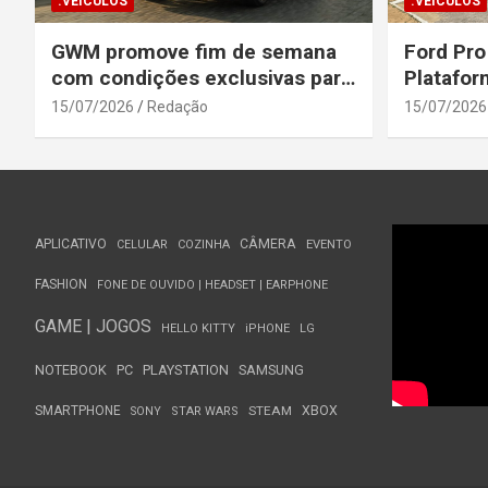
.VEÍCULOS
.VEÍCULOS
GWM promove fim de semana
Ford Pro
com condições exclusivas para
Platafor
o Wey 07
Elevada 
15/07/2026
Redação
15/07/2026
Seguranç
APLICATIVO
CÂMERA
CELULAR
COZINHA
EVENTO
FASHION
FONE DE OUVIDO | HEADSET | EARPHONE
GAME | JOGOS
HELLO KITTY
iPHONE
LG
NOTEBOOK
PC
PLAYSTATION
SAMSUNG
SMARTPHONE
STEAM
XBOX
SONY
STAR WARS