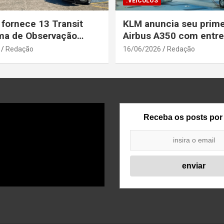
.VEÍCULOS
 fornece 13 Transit
KLM anuncia seu prime
ma de Observação
Airbus A350 com entr
para a Secretaria de
prevista até o fim de a
Redação
16/06/2026
Redação
a Pública da Bahia
Receba os posts por