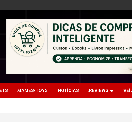
ETS
.GAMES/TOYS
.NOTÍCIAS
.REVIEWS
.VE