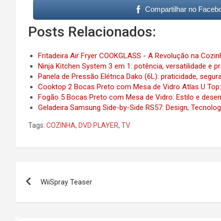
Compartilhar no Faceb
Posts Relacionados:
Fritadeira Air Fryer COOKGLASS - A Revolução na Cozin
Ninja Kitchen System 3 em 1: potência, versatilidade e p
Panela de Pressão Elétrica Dako (6L): praticidade, segu
Cooktop 2 Bocas Preto com Mesa de Vidro Atlas U Top: 
Fogão 5 Bocas Preto com Mesa de Vidro: Estilo e dese
Geladeira Samsung Side-by-Side RS57: Design, Tecnologi
Tags:
COZINHA
,
DVD PLAYER
,
TV
Post
WiiSpray Teaser
navigation