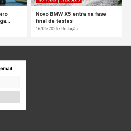
.NOTÍCIAS
.VEÍCULOS
iro
Novo BMW X5 entra na fase
ega
final de testes
gosto
16/06/2026
Redação
 email