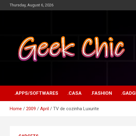
Skip
Thursday, August 6, 2026
to
content
Tecnologia, games, gadgets, apps, novidades e design
Geek Chic
.APPS/SOFTWARES
.CASA
.FASHION
.GADG
Home
2009
April
TV de cozinha Luxurite