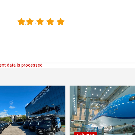
1
2
3
4
5
nt data is processed.