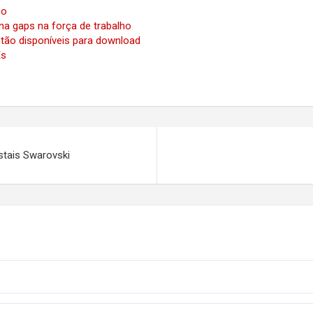
ho
na gaps na força de trabalho
stão disponíveis para download
Es
stais Swarovski