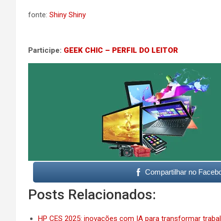
fonte:
Shiny Shiny
Participe:
GEEK CHIC – PERFIL DO LEITOR
Compartilhar no Faceb
Posts Relacionados:
HP CES 2025: inovações com IA para transformar trabal