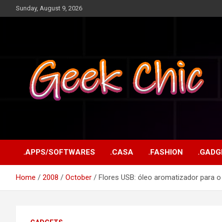
Skip
Sunday, August 9, 2026
to
content
Tecnologia, games, gadgets, apps, novidades e design
Geek Chic
.APPS/SOFTWARES
.CASA
.FASHION
.GADG
Home
2008
October
Flores USB: óleo aromatizador para o