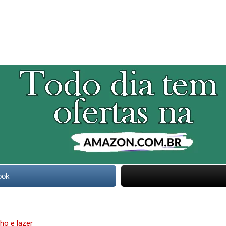
ook
ho e lazer