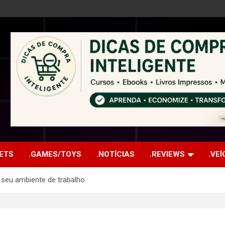
ETS
.GAMES/TOYS
.NOTÍCIAS
.REVIEWS
.VE
 seu ambiente de trabalho