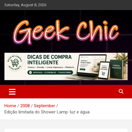
Skip
Saturday, August 8, 2026
to
content
Tecnologia, games, gadgets, apps, novidades e design
Geek Chic
Home
2008
September
Edição limitada do Shower Lamp: luz e água