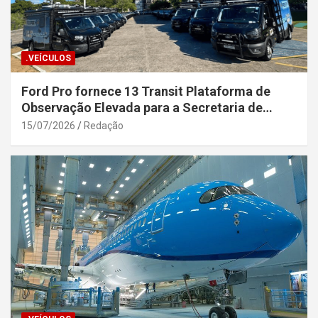
.VEÍCULOS
Ford Pro fornece 13 Transit Plataforma de
Observação Elevada para a Secretaria de
Segurança Pública da Bahia
15/07/2026
Redação