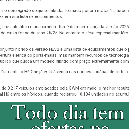
 o consagrado conjunto híbrido, formado por um motor 1.5 turbo al
tes em sua lista de equipamentos.
s, que substituiu o acabamento fumê da recém-lançada versão 2025/
 do cinza fosco da linha 25/25. No entanto a série especial manté
njunto híbrido da versão HEV2 e uma lista de equipamentos que o 
bertura elétrica do porta-malas, mas mantém recursos de tecnologi
público que busca um modelo híbrido com preço extremamente compe
a Diamante, o H6 One já está à venda nas concessionárias de todo 
de 3.217 veículos emplacados pela GWM em maio, o melhor resultad
al H6 entre os híbridos, quando registrou 10.184 unidades no acumul