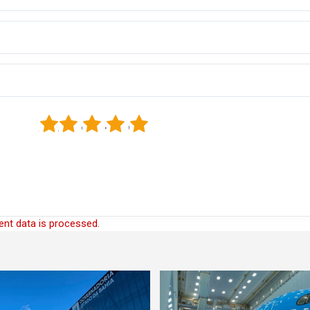
1
2
3
4
5
nt data is processed.