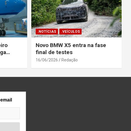
.NOTÍCIAS
.VEÍCULOS
iro
Novo BMW X5 entra na fase
ega
final de testes
gosto
16/06/2026
Redação
 email