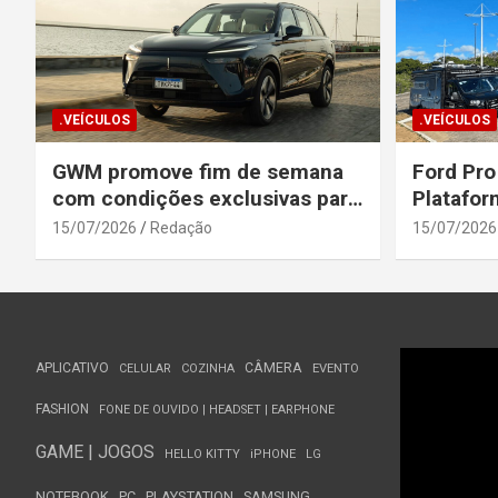
.VEÍCULOS
.VEÍCULOS
GWM promove fim de semana
Ford Pro
com condições exclusivas para
Platafor
o Wey 07
Elevada 
15/07/2026
Redação
15/07/2026
Seguranç
APLICATIVO
CÂMERA
CELULAR
COZINHA
EVENTO
FASHION
FONE DE OUVIDO | HEADSET | EARPHONE
GAME | JOGOS
HELLO KITTY
iPHONE
LG
NOTEBOOK
PC
PLAYSTATION
SAMSUNG