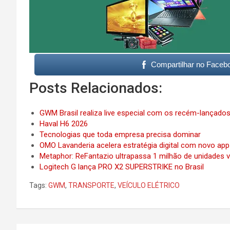
Compartilhar no Faceb
Posts Relacionados:
GWM Brasil realiza live especial com os recém-lançado
Haval H6 2026
Tecnologias que toda empresa precisa dominar
OMO Lavanderia acelera estratégia digital com novo a
Metaphor: ReFantazio ultrapassa 1 milhão de unidades
Logitech G lança PRO X2 SUPERSTRIKE no Brasil
Tags:
GWM
,
TRANSPORTE
,
VEÍCULO ELÉTRICO