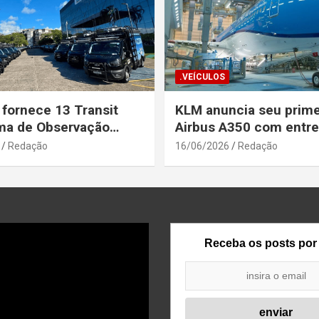
.VEÍCULOS
 fornece 13 Transit
KLM anuncia seu prime
ma de Observação
Airbus A350 com entr
para a Secretaria de
prevista até o fim de a
Redação
16/06/2026
Redação
a Pública da Bahia
Receba os posts por