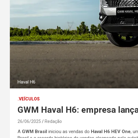
Haval H6
.VEÍCULOS
GWM Haval H6: empresa lança n
26/06/2025
Redação
A
GWM Brasil
iniciou as vendas do
Haval H6 HEV One
, u
Brasil e o recorde histórico de vendas alcançado pela aut