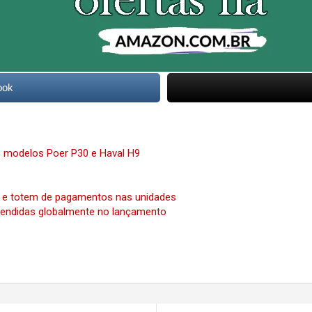
ook
s modelos Poer P30 e Haval H9
pp e totem de pagamentos nas unidades
 vendidas globalmente no lançamento