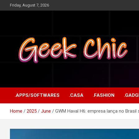
Skip
Friday, August 7, 2026
to
content
Tecnologia, games, gadgets, apps, novidades e design
Geek Chic
.APPS/SOFTWARES
.CASA
.FASHION
.GADG
Home
2025
June
GWM Haval H6: empresa lança no Brasil s