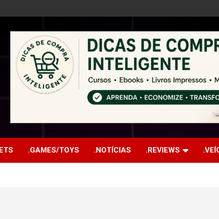
ETS
.GAMES/TOYS
.NOTÍCIAS
.REVIEWS
.VE