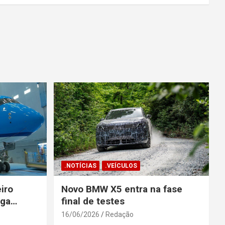
.NOTÍCIAS
.VEÍCULOS
iro
Novo BMW X5 entra na fase
ega
final de testes
gosto
16/06/2026
Redação