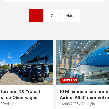
1
2
Next
.VEÍCULOS
 fornece 13 Transit
KLM anuncia seu prime
ma de Observação
Airbus A350 com entr
para a Secretaria de
prevista até o fim de a
Redação
16/06/2026
Redação