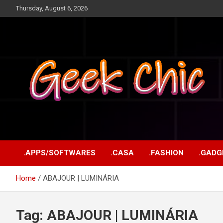
Skip
Thursday, August 6, 2026
to
content
Tecnologia, games, gadgets, apps, novidades e design
Geek Chic
.APPS/SOFTWARES
.CASA
.FASHION
.GADG
Home
ABAJOUR | LUMINÁRIA
Tag:
ABAJOUR | LUMINÁRIA