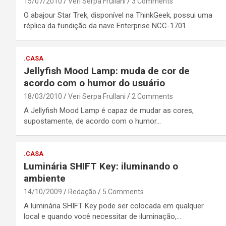
15/07/2010
Veri Serpa Frullani
3 Comments
O abajour Star Trek, disponível na ThinkGeek, possui uma
réplica da fundição da nave Enterprise NCC-1701…
.CASA
Jellyfish Mood Lamp: muda de cor de
acordo com o humor do usuário
18/03/2010
Veri Serpa Frullani
2 Comments
A Jellyfish Mood Lamp é capaz de mudar as cores,
supostamente, de acordo com o humor…
.CASA
Luminária SHIFT Key: iluminando o
ambiente
14/10/2009
Redação
5 Comments
A luminária SHIFT Key pode ser colocada em qualquer
local e quando você necessitar de iluminação,…