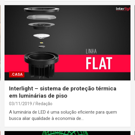
.CASA
Interlight – sistema de proteção térmica
em luminárias de piso
03/11/2019
Redação
A luminária de LED é uma solução eficiente para quem
busca aliar qualidade à economia de…