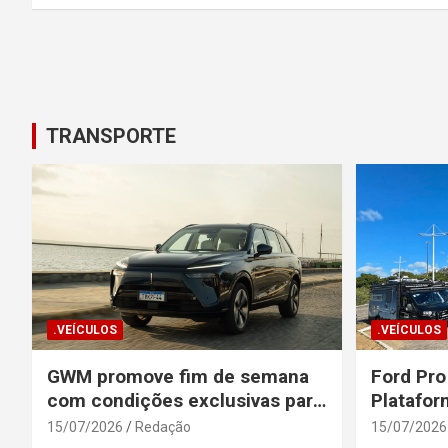
Posts
pagination
TRANSPORTE
.VEÍCULOS
.VEÍCULOS
GWM promove fim de semana
Ford Pro
com condições exclusivas para
Platafor
o Wey 07
Elevada 
15/07/2026
Redação
15/07/2026