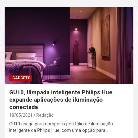
.GADGETS
GU10, lâmpada inteligente Philips Hue
expande aplicações de iluminação
conectada
18/05/2021
Redação
GU10 chega para compor o portfólio de iluminação
inteligente da Philips Hue, com uma opção para…