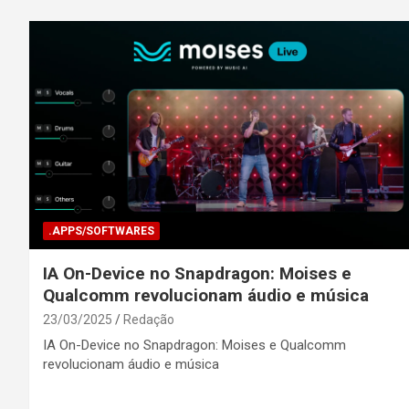
.APPS/SOFTWARES
IA On-Device no Snapdragon: Moises e
Qualcomm revolucionam áudio e música
23/03/2025
Redação
IA On-Device no Snapdragon: Moises e Qualcomm
revolucionam áudio e música