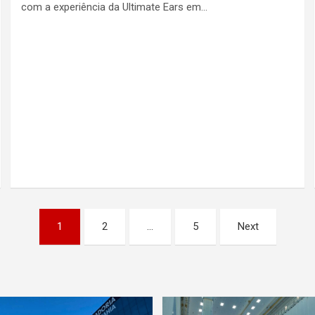
com a experiência da Ultimate Ears em…
1
2
…
5
Next