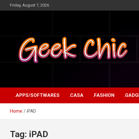
Skip
Friday, August 7, 2026
to
content
Tecnologia, games, gadgets, apps, novidades e design
Geek Chic
.APPS/SOFTWARES
.CASA
.FASHION
.GADG
Home
iPAD
Tag:
iPAD