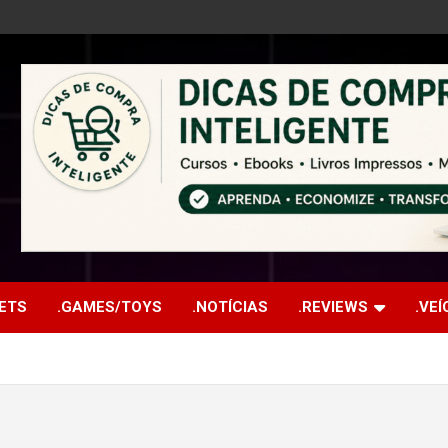
ETS
.GAMES/TOYS
.NOTÍCIAS
.REVIEWS
.VE