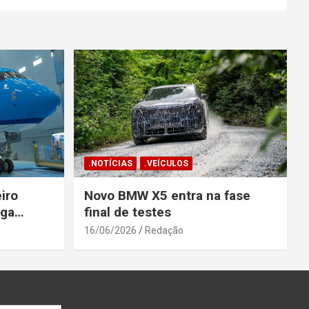
.NOTÍCIAS
.VEÍCULOS
iro
Novo BMW X5 entra na fase
ega
final de testes
gosto
16/06/2026
Redação