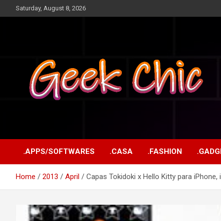
Skip
Saturday, August 8, 2026
to
content
Tecnologia, games, gadgets, apps, novidades e design
Geek Chic
.APPS/SOFTWARES
.CASA
.FASHION
.GADG
Home
2013
April
Capas Tokidoki x Hello Kitty para iPhone,