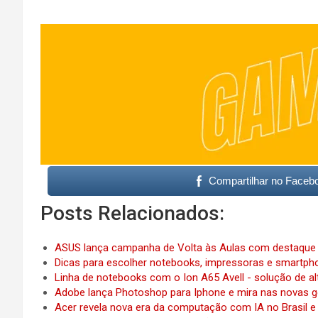
Compartilhar no Faceb
Posts Relacionados:
ASUS lança campanha de Volta às Aulas com destaque
Dicas para escolher notebooks, impressoras e smartp
Linha de notebooks com o Ion A65 Avell - solução de 
Adobe lança Photoshop para Iphone e mira nas novas 
Acer revela nova era da computação com IA no Brasil e 