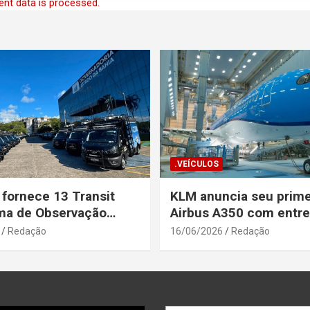
nt data is processed.
.VEÍCULOS
 fornece 13 Transit
KLM anuncia seu prime
ma de Observação
Airbus A350 com entr
para a Secretaria de
prevista até o fim de a
Redação
16/06/2026
Redação
a Pública da Bahia