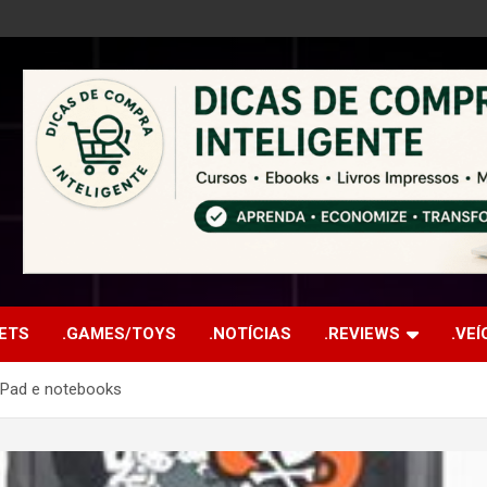
ETS
.GAMES/TOYS
.NOTÍCIAS
.REVIEWS
.VE
 iPad e notebooks