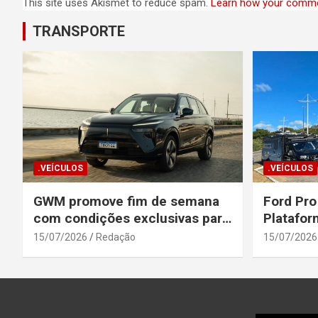
This site uses Akismet to reduce spam.
Learn how your comme
TRANSPORTE
.VEÍCULOS
.VEÍCULOS
GWM promove fim de semana
Ford Pro
com condições exclusivas para
Platafor
o Wey 07
Elevada 
15/07/2026
Redação
15/07/2026
Seguranç