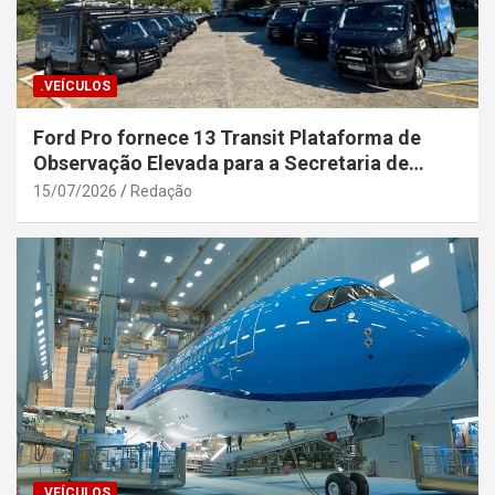
.VEÍCULOS
Ford Pro fornece 13 Transit Plataforma de
Observação Elevada para a Secretaria de
Segurança Pública da Bahia
15/07/2026
Redação
.VEÍCULOS