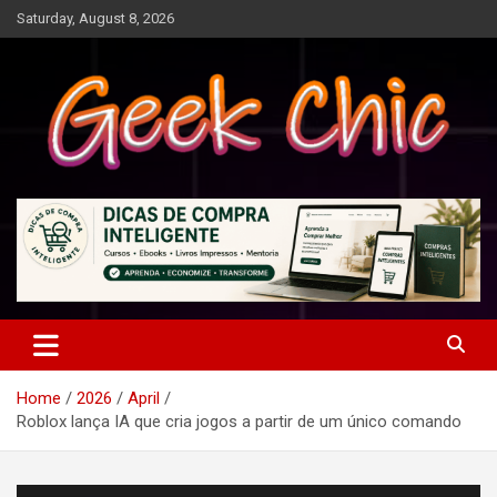
Skip
Saturday, August 8, 2026
to
content
Tecnologia, games, gadgets, apps, novidades e design
Geek Chic
Home
2026
April
Roblox lança IA que cria jogos a partir de um único comando