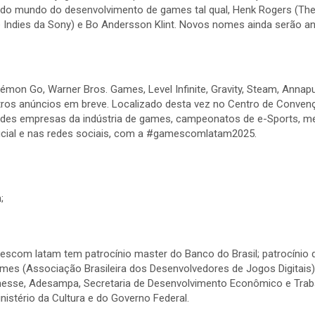
o mundo do desenvolvimento de games tal qual, Henk Rogers (The T
de Indies da Sony) e Bo Andersson Klint. Novos nomes ainda serão a
on Go, Warner Bros. Games, Level Infinite, Gravity, Steam, Annapur
ros anúncios em breve. Localizado desta vez no Centro de Convençõ
andes empresas da indústria de games, campeonatos de e-Sports, me
ficial e nas redes sociais, com a #gamescomlatam2025.
;
amescom latam tem patrocínio master do Banco do Brasil; patrocínio
mes (Associação Brasileira dos Desenvolvedores de Jogos Digitais)
esse, Adesampa, Secretaria de Desenvolvimento Econômico e Trabalh
nistério da Cultura e do Governo Federal.