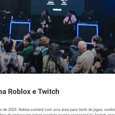
a Roblox e Twitch
 de 2025. Roblox contará com uma área para teste de jogos, works
adora do gamescom latam creators lounge sponsored by Twitch, esp