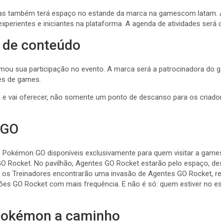
ias também terá espaço no estande da marca na gamescom latam. 
perientes e iniciantes na plataforma. A agenda de atividades será
s de conteúdo
firmou sua participação no evento. A marca será a patrocinadora d
res de games.
h e vai oferecer, não somente um ponto de descanso para os cria
 GO
 Pokémon GO disponíveis exclusivamente para quem visitar a game
e GO Rocket. No pavilhão, Agentes GO Rocket estarão pelo espaço, de
, os Treinadores encontrarão uma invasão de Agentes GO Rocket, rec
ões GO Rocket com mais frequência. E não é só: quem estiver no 
 Pokémon a caminho