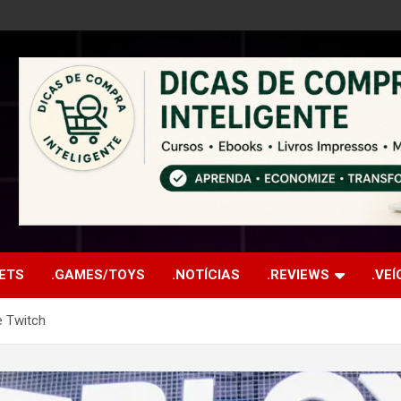
ETS
.GAMES/TOYS
.NOTÍCIAS
.REVIEWS
.VE
e Twitch