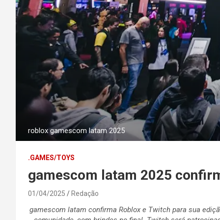
roblox gamescom latam 2025
.GAMES/TOYS
gamescom latam 2025 confirm
01/04/2025
Redação
gamescom latam confirma Roblox e Twitch para sua edição
comunidade, com brindes no final. Twitch será patrocin