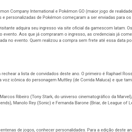
mon Company International e Pokémon GO (maior jogo de realidade
eis e personalizadas de Pokémon começaram a ser enviadas para o
 o visitante adquira seu ingresso via site oficial da gamescom latam
do evento. Aos que já compraram o ingresso, as credenciais já co
tirada no evento. Quem realizou a compra sem frete até essa data po
rechear a lista de convidados deste ano. O primeiro é Raphael Ro
ela voz icônica do personagem Muttley (de Corrida Maluca) e que 
arcos Ribeiro (Tony Stark, do universo cinematográfico da Marvel),
Friends), Manolo Rey (Sonic) e Fernanda Barone (Briar, de League of 
 centenas de jogos, conhecer personalidades. Para a edição deste 