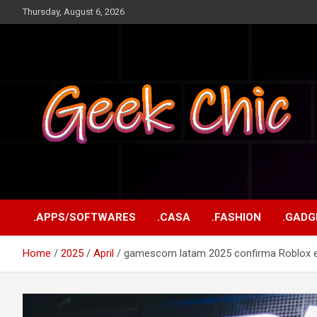
Skip
Thursday, August 6, 2026
to
content
Tecnologia, games, gadgets, apps, novidades e design
Geek Chic
.APPS/SOFTWARES
.CASA
.FASHION
.GADG
Home
2025
April
gamescom latam 2025 confirma Roblox 