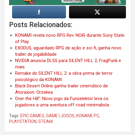
Posts Relacionados:
KONAMI revela novo RPG Rev. NOiR durante Sony State
of Play
EXODUS, aguardado RPG de ação e sci-fi, ganha novo
trailer de jogabilidade
NVIDIA anuncia DLSS para SILENT HILL 2, FragPunk e
mais
Remake de SILENT HILL 2: a obra-prima de terror
psicológico da KONAMI
Black Desert Online ganha trailer cinemático de
Atoraxion: Orzekea
Over the Hill": Novo jogo da Funselektor leva os
jogadores a uma aventura off-road minimalista
Tags:
EPIC GAMES
,
GAME | JOGOS
,
KONAMI
,
PC
,
PLAYSTATION
,
STEAM