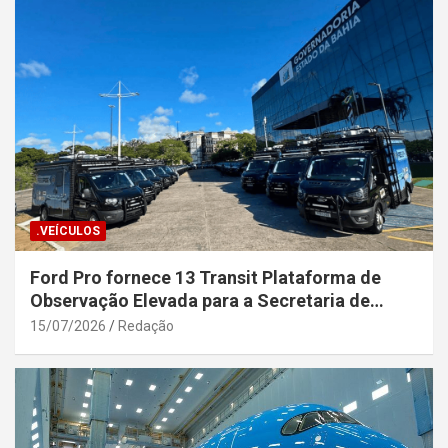
.VEÍCULOS
Ford Pro fornece 13 Transit Plataforma de
Observação Elevada para a Secretaria de
Segurança Pública da Bahia
15/07/2026
Redação