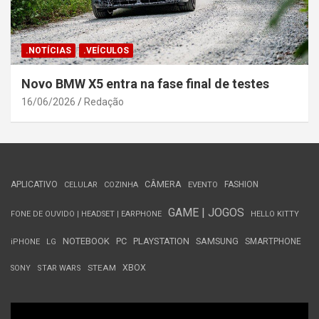
.NOTÍCIAS
.VEÍCULOS
Novo BMW X5 entra na fase final de testes
16/06/2026
Redação
APLICATIVO
CÂMERA
FASHION
CELULAR
COZINHA
EVENTO
GAME | JOGOS
FONE DE OUVIDO | HEADSET | EARPHONE
HELLO KITTY
NOTEBOOK
PC
PLAYSTATION
SAMSUNG
SMARTPHONE
iPHONE
LG
STEAM
XBOX
SONY
STAR WARS