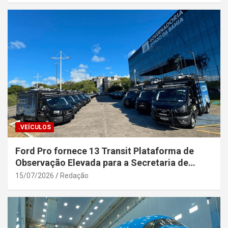
.VEÍCULOS
Ford Pro fornece 13 Transit Plataforma de
Observação Elevada para a Secretaria de
Segurança Pública da Bahia
15/07/2026
Redação