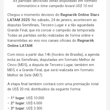
As partidas decisivas serão disputadas em formato
eliminatório e time campeão levará US$ 10 mil
Chegou o momento decisivo do
Ragnarök Online Stars
LATAM 2025
. No sábado, 24 de janeiro, acontecem as
disputas Semifinais, Terceiro Lugar e a tão aguardada
Grande Final, que irá coroar o campeão da temporada.
Todas as partidas serão realizadas de forma online e
transmitidas ao vivo nos canais oficiais do
Ragnarök
Online LATAM
.
Com início a partir das 14h (horário de Brasília), a agenda
inclui as Semifinais, disputadas em formato Melhor de
Cinco (MD5), a disputa de Terceiro Lugar, também em
MD5, e a Grande Final, que será realizada em formato
Melhor de Sete (MD7).
A etapa final também contará com uma premiação total
de US$ 20 mil, distribuídos da seguinte forma:
–
1º lugar:
US$ 10.000
–
2º lugar:
US$ 6.000
–
3º lugar:
US$ 3.500