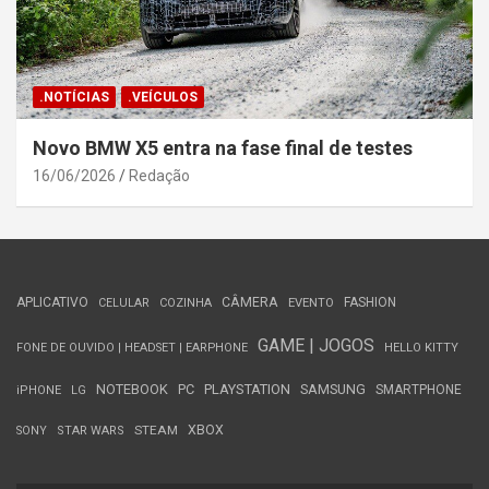
.NOTÍCIAS
.VEÍCULOS
Novo BMW X5 entra na fase final de testes
16/06/2026
Redação
APLICATIVO
CÂMERA
FASHION
CELULAR
COZINHA
EVENTO
GAME | JOGOS
FONE DE OUVIDO | HEADSET | EARPHONE
HELLO KITTY
NOTEBOOK
PC
PLAYSTATION
SAMSUNG
SMARTPHONE
iPHONE
LG
STEAM
XBOX
SONY
STAR WARS