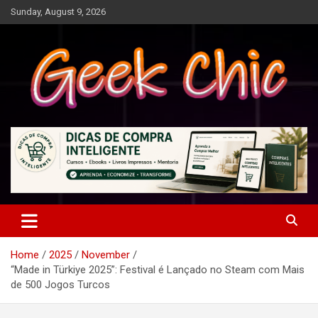
Skip
Sunday, August 9, 2026
to
content
Tecnologia, games, gadgets, apps, novidades e design
Geek Chic
Home
2025
November
“Made in Türkiye 2025”: Festival é Lançado no Steam com Mais
de 500 Jogos Turcos