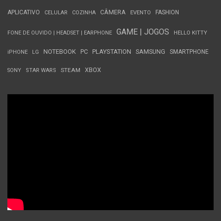
APLICATIVO
CÂMERA
FASHION
CELULAR
COZINHA
EVENTO
GAME | JOGOS
FONE DE OUVIDO | HEADSET | EARPHONE
HELLO KITTY
NOTEBOOK
PC
PLAYSTATION
SAMSUNG
SMARTPHONE
iPHONE
LG
STEAM
XBOX
SONY
STAR WARS