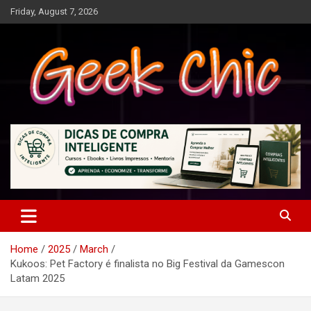
Skip
Friday, August 7, 2026
to
content
Tecnologia, games, gadgets, apps, novidades e design
Geek Chic
Home
2025
March
Kukoos: Pet Factory é finalista no Big Festival da Gamescon
Latam 2025