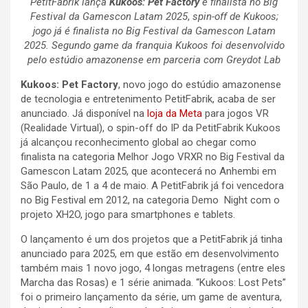
PetitFabrik lança
Kukoos: Pet Factory
é finalista no Big
Festival da Gamescon Latam 2025
,
spin-off de Kukoos;
jogo já é finalista no Big Festival da Gamescon Latam
2025. Segundo game da franquia Kukoos foi desenvolvido
pelo estúdio amazonense em parceria com Greydot Lab
Kukoos: Pet Factory
, novo jogo do estúdio amazonense
de tecnologia e entretenimento PetitFabrik, acaba de ser
anunciado. Já disponível na
loja da Meta
para jogos VR
(Realidade Virtual), o spin-off do IP da PetitFabrik Kukoos
já alcançou reconhecimento global ao chegar como
finalista na categoria Melhor Jogo VRXR no Big Festival da
Gamescon Latam 2025, que acontecerá no Anhembi em
São Paulo, de 1 a 4 de maio. A PetitFabrik já foi vencedora
no Big Festival em 2012, na categoria Demo Night com o
projeto XH2O, jogo para smartphones e tablets.
O lançamento é um dos projetos que a PetitFabrik já tinha
anunciado para 2025, em que estão em desenvolvimento
também mais 1 novo jogo, 4 longas metragens (entre eles
Marcha das Rosas) e 1 série animada. “Kukoos: Lost Pets”
foi o primeiro lançamento da série, um game de aventura,