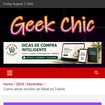
Skip
Friday, August 7, 2026
to
content
Tecnologia, games, gadgets, apps, novidades e design
Geek Chic
Home
2024
December
Como ativar emotes de Natal na Twitch