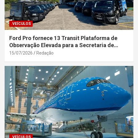
.VEÍCULOS
Ford Pro fornece 13 Transit Plataforma de
Observação Elevada para a Secretaria de
Segurança Pública da Bahia
15/07/2026
Redação
.VEÍCULOS