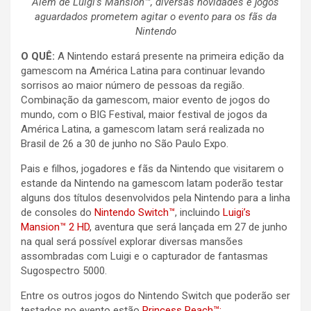
Além de Luigi’s Mansion™, diversas novidades e jogos
aguardados prometem agitar o evento para os fãs da
Nintendo
O QUÊ:
A Nintendo estará presente na primeira edição da
gamescom na América Latina para continuar levando
sorrisos ao maior número de pessoas da região.
Combinação da gamescom, maior evento de jogos do
mundo, com o BIG Festival, maior festival de jogos da
América Latina, a gamescom latam será realizada no
Brasil de 26 a 30 de junho no São Paulo Expo.
Pais e filhos, jogadores e fãs da Nintendo que visitarem o
estande da Nintendo na gamescom latam poderão testar
alguns dos títulos desenvolvidos pela Nintendo para a linha
de consoles do
Ninten
d
o Switch™
, incluindo
Luigi’s
Mansion™ 2 HD
, aventura que será lançada em 27 de junho
na qual será possível explorar diversas mansões
assombradas com Luigi e o capturador de fantasmas
Sugospectro 5000.
Entre os outros jogos do Nintendo Switch que poderão ser
testados no evento estão
Princess Peach™: