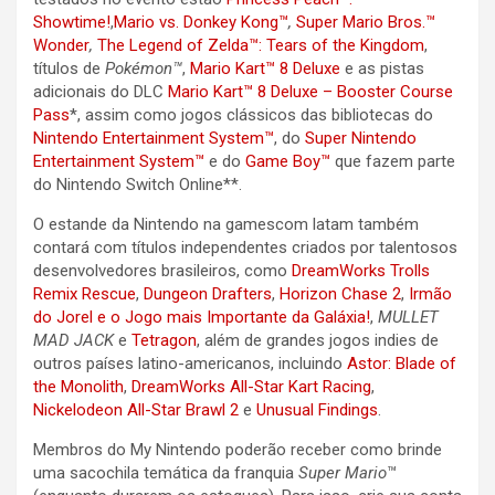
Showtime!
,
Mario vs. Donkey Kong™
,
Super Mario Bros.™
Wonder
,
The Legend of Zelda™: Tears of the Kingdom
,
títulos de
Pokémon™
,
Mario Kart™ 8 Deluxe
e as pistas
adicionais do DLC
Mario Kart™ 8 Deluxe – Booster Course
Pass
*, assim como jogos clássicos das bibliotecas do
Nintendo Entertainment System™
, do
Super Nintendo
Entertainment System™
e do
Game Boy™
que fazem parte
do Nintendo Switch Online**.
O estande da Nintendo na gamescom latam também
contará com títulos independentes criados por talentosos
desenvolvedores brasileiros, como
DreamWorks Trolls
Remix Rescue
,
Dungeon Drafters
,
Horizon Chase 2
,
Irmão
do Jorel e o Jogo mais Importante da Galáxia!
,
MULLET
MAD JACK
e
Tetragon
, além de grandes jogos indies de
outros países latino-americanos, incluindo
Astor: Blade of
the Monolith
,
DreamWorks All-Star Kart Racing
,
Nickelodeon All-Star Brawl 2
e
Unusual Findings
.
Membros do My Nintendo poderão receber como brinde
uma sacochila temática da franquia
Super Mario
™