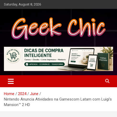
Skip
Saturday, August 8, 2026
to
content
Tecnologia, games, gadgets, apps, novidades e design
Geek Chic
Home
2024
June
Nintendo Anuncia Atividades na Gamescom Latam com Luigi’s
Mansion™ 2 HD