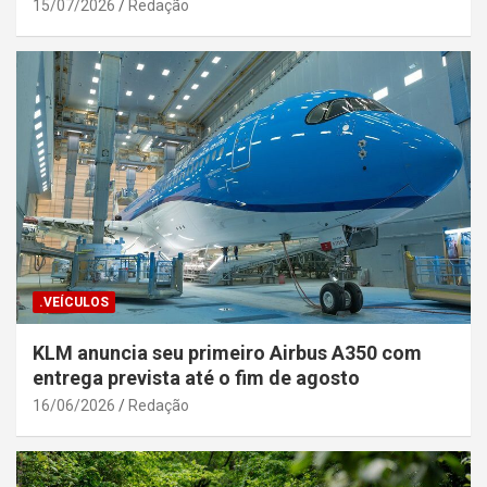
Segurança Pública da Bahia
15/07/2026
Redação
.VEÍCULOS
KLM anuncia seu primeiro Airbus A350 com
entrega prevista até o fim de agosto
16/06/2026
Redação