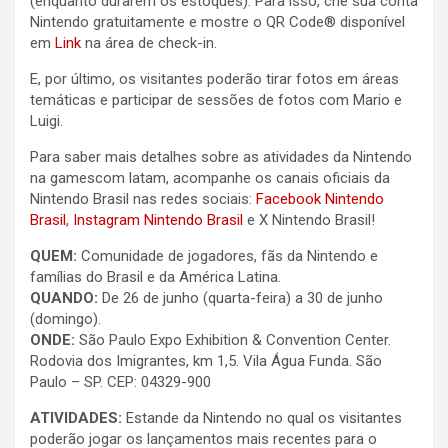
(enquanto durarem os estoques). Para isso, crie sua conta
Nintendo gratuitamente e mostre o QR Code® disponível
em
Link
na área de check-in.
E, por último, os visitantes poderão tirar fotos em áreas
temáticas e participar de sessões de fotos com Mario e
Luigi.
Para saber mais detalhes sobre as atividades da Nintendo
na gamescom latam, acompanhe os canais oficiais da
Nintendo Brasil nas redes sociais:
Facebook Nintendo
Brasil
,
Instagram Nintendo Brasil
e X Nintendo Brasil!
QUEM:
Comunidade de jogadores, fãs da Nintendo e
famílias do Brasil e da América Latina.
QUANDO:
De 26 de junho (quarta-feira) a 30 de junho
(domingo).
ONDE:
São Paulo Expo Exhibition & Convention Center.
Rodovia dos Imigrantes, km 1,5. Vila Água Funda. São
Paulo – SP. CEP: 04329-900
ATIVIDADES:
Estande da Nintendo no qual os visitantes
poderão jogar os lançamentos mais recentes para o